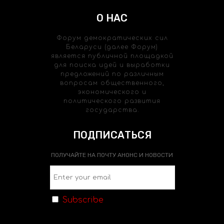
О НАС
Форум демократических сил
Беларуси (далее Форум)
является публичной площадкой
для поиска идей и выработки
предложений по различным
вопросам общественного,
экономического и
политического развития
государства.
ПОДПИСАТЬСЯ
ПОЛУЧАЙТЕ НА ПОЧТУ АНОНС И НОВОСТИ
Subscribe