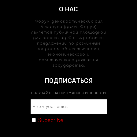
О НАС
Форум демократических сил
Беларуси (далее Форум)
является публичной площадкой
для поиска идей и выработки
предложений по различным
вопросам общественного,
экономического и
политического развития
государства.
ПОДПИСАТЬСЯ
ПОЛУЧАЙТЕ НА ПОЧТУ АНОНС И НОВОСТИ
Subscribe