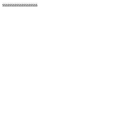
ssssssssssssssssssss