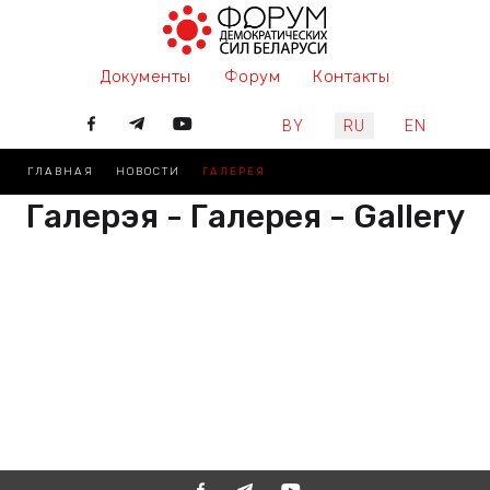
Документы
Форум
Контакты
Выберите язык
BY
RU
EN
ГЛАВНАЯ
НОВОСТИ
ГАЛЕРЕЯ
Галерэя - Галерея - Gallery
РАЗАМ МЫ ПІШАМ ГІСТОРЫЮ,
ДАЛУЧАЙЦЕСЯ
ВМЕСТЕ МЫ ПИШЕМ ИСТОРИЮ,
ПРИСОЕДИНЯЙТЕСЬ
TOGETHER WE ARE WRITING
HISTORY, JOIN US