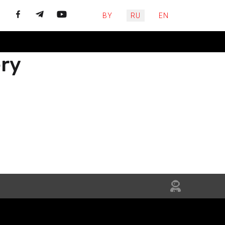
Выберите язык
BY
RU
EN
ery
ЙЦЕСЯ
НЯЙТЕСЬ
IN US