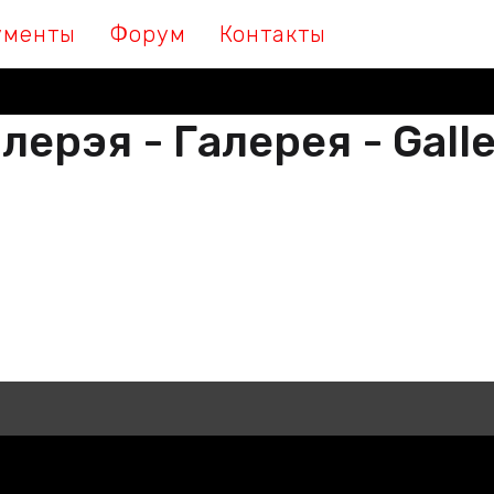
ументы
Форум
Контакты
лерэя - Галерея - Gall
М МЫ ПІШАМ ГІСТОРЫЮ, ДАЛУЧА
 МЫ ПИШЕМ ИСТОРИЮ, ПРИСОЕДИ
THER WE ARE WRITING HISTORY, JO