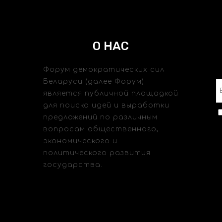
О НАС
Форум демократических сил
Беларуси (далее Форум)
является публичной площадкой
для поиска идей и выработки
предложений по различным
вопросам общественного,
экономического и
политического развития
государства.