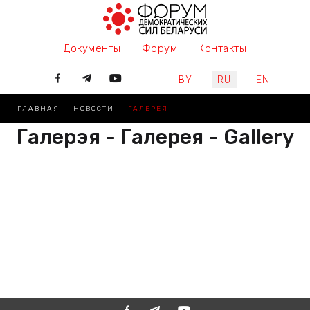
Документы
Форум
Контакты
Выберите язык
BY
RU
EN
ГЛАВНАЯ
НОВОСТИ
ГАЛЕРЕЯ
Галерэя - Галерея - Gallery
РАЗАМ МЫ ПІШАМ ГІСТОРЫЮ,
ДАЛУЧАЙЦЕСЯ
ВМЕСТЕ МЫ ПИШЕМ ИСТОРИЮ,
ПРИСОЕДИНЯЙТЕСЬ
TOGETHER WE ARE WRITING
HISTORY, JOIN US