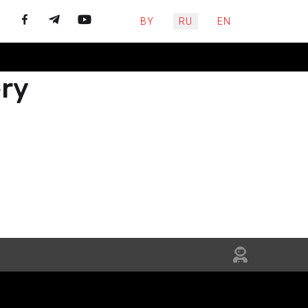
Выберите язык
BY
RU
EN
ery
ЙЦЕСЯ
НЯЙТЕСЬ
IN US