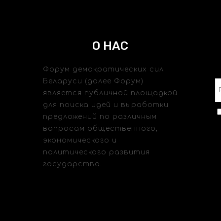
О НАС
Форум демократических сил
Беларуси (далее Форум)
является публичной площадкой
для поиска идей и выработки
предложений по различным
вопросам общественного,
экономического и
политического развития
государства.