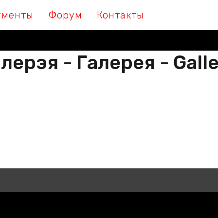
ументы
Форум
Контакты
лерэя - Галерея - Gall
М МЫ ПІШАМ ГІСТОРЫЮ, ДАЛУЧА
 МЫ ПИШЕМ ИСТОРИЮ, ПРИСОЕДИ
THER WE ARE WRITING HISTORY, JO