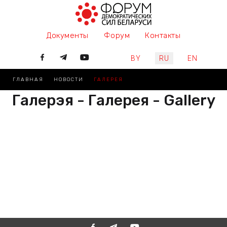
Документы
Форум
Контакты
Выберите язык
BY
RU
EN
ГЛАВНАЯ
НОВОСТИ
ГАЛЕРЕЯ
Галерэя - Галерея - Gallery
РАЗАМ МЫ ПІШАМ ГІСТОРЫЮ,
ДАЛУЧАЙЦЕСЯ
ВМЕСТЕ МЫ ПИШЕМ ИСТОРИЮ,
ПРИСОЕДИНЯЙТЕСЬ
TOGETHER WE ARE WRITING
HISTORY, JOIN US