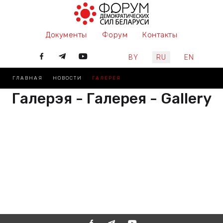
Документы
Форум
Контакты
Выберите язык
BY
RU
EN
ГЛАВНАЯ
НОВОСТИ
ГАЛЕРЕЯ
Галерэя - Галерея - Gallery
РАЗАМ МЫ ПІШАМ ГІСТОРЫЮ,
ДАЛУЧАЙЦЕСЯ
ВМЕСТЕ МЫ ПИШЕМ ИСТОРИЮ,
ПРИСОЕДИНЯЙТЕСЬ
TOGETHER WE ARE WRITING
HISTORY, JOIN US