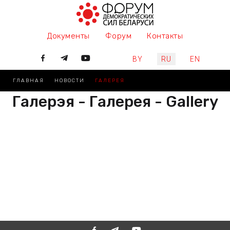
Документы
Форум
Контакты
Выберите язык
BY
RU
EN
ГЛАВНАЯ
НОВОСТИ
ГАЛЕРЕЯ
Галерэя - Галерея - Gallery
РАЗАМ МЫ ПІШАМ ГІСТОРЫЮ,
ДАЛУЧАЙЦЕСЯ
ВМЕСТЕ МЫ ПИШЕМ ИСТОРИЮ,
ПРИСОЕДИНЯЙТЕСЬ
TOGETHER WE ARE WRITING
HISTORY, JOIN US