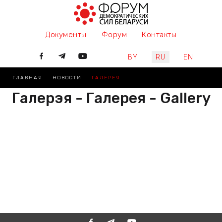
Документы
Форум
Контакты
Выберите язык
BY
RU
EN
ГЛАВНАЯ
НОВОСТИ
ГАЛЕРЕЯ
Галерэя - Галерея - Gallery
РАЗАМ МЫ ПІШАМ ГІСТОРЫЮ,
ДАЛУЧАЙЦЕСЯ
ВМЕСТЕ МЫ ПИШЕМ ИСТОРИЮ,
ПРИСОЕДИНЯЙТЕСЬ
TOGETHER WE ARE WRITING
HISTORY, JOIN US