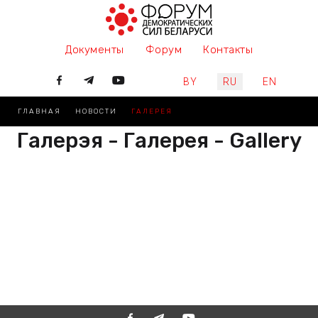
Документы
Форум
Контакты
Выберите язык
BY
RU
EN
ГЛАВНАЯ
НОВОСТИ
ГАЛЕРЕЯ
Галерэя - Галерея - Gallery
РАЗАМ МЫ ПІШАМ ГІСТОРЫЮ,
ДАЛУЧАЙЦЕСЯ
ВМЕСТЕ МЫ ПИШЕМ ИСТОРИЮ,
ПРИСОЕДИНЯЙТЕСЬ
TOGETHER WE ARE WRITING
HISTORY, JOIN US