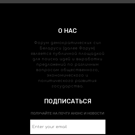
О НАС
Форум демократических сил
Беларуси (далее Форум)
является публичной площадкой
для поиска идей и выработки
предложений по различным
вопросам общественного,
экономического и
политического развития
государства.
ПОДПИСАТЬСЯ
ПОЛУЧАЙТЕ НА ПОЧТУ АНОНС И НОВОСТИ