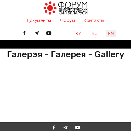
Документы
Форум
Контакты
Select your language
BY
RU
EN
Галерэя - Галерея - Gallery
РАЗАМ МЫ ПІШАМ ГІСТОРЫЮ,
ДАЛУЧАЙЦЕСЯ
ВМЕСТЕ МЫ ПИШЕМ ИСТОРИЮ,
ПРИСОЕДИНЯЙТЕСЬ
TOGETHER WE ARE WRITING
HISTORY, JOIN US