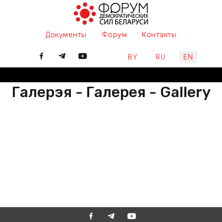
Документы
Форум
Контакты
Select your language
BY
RU
EN
Галерэя - Галерея - Gallery
РАЗАМ МЫ ПІШАМ ГІСТОРЫЮ,
ДАЛУЧАЙЦЕСЯ
ВМЕСТЕ МЫ ПИШЕМ ИСТОРИЮ,
ПРИСОЕДИНЯЙТЕСЬ
TOGETHER WE ARE WRITING
HISTORY, JOIN US