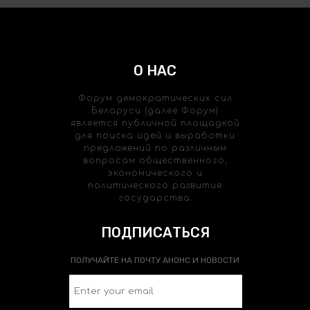
О НАС
Форум демократических сил
Беларуси (далее Форум)
является публичной площадкой
для поиска идей и выработки
предложений по различным
вопросам общественного,
экономического и
политического развития
государства.
ПОДПИСАТЬСЯ
ПОЛУЧАЙТЕ НА ПОЧТУ АНОНС И НОВОСТИ