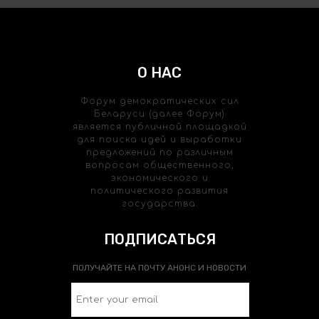
О НАС
Форум демократических сил
Беларуси (далее Форум)
является публичной площадкой
для поиска идей и выработки
предложений по различным
вопросам общественного,
экономического и
политического развития
государства.
ПОДПИСАТЬСЯ
ПОЛУЧАЙТЕ НА ПОЧТУ АНОНС И НОВОСТИ