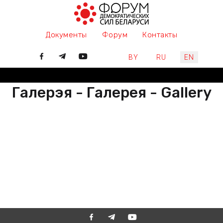
Документы
Форум
Контакты
Select your language
BY
RU
EN
Галерэя - Галерея - Gallery
РАЗАМ МЫ ПІШАМ ГІСТОРЫЮ,
ДАЛУЧАЙЦЕСЯ
ВМЕСТЕ МЫ ПИШЕМ ИСТОРИЮ,
ПРИСОЕДИНЯЙТЕСЬ
TOGETHER WE ARE WRITING
HISTORY, JOIN US