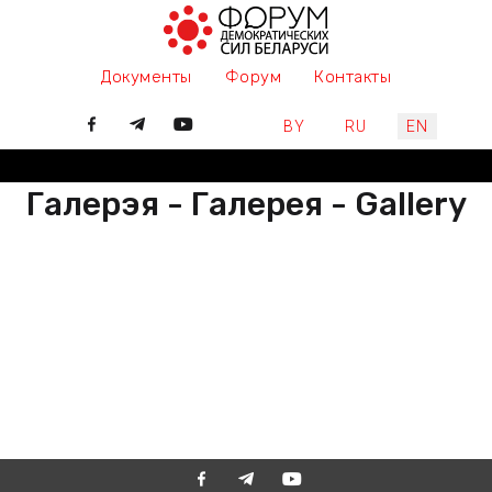
Документы
Форум
Контакты
Select your language
BY
RU
EN
Галерэя - Галерея - Gallery
РАЗАМ МЫ ПІШАМ ГІСТОРЫЮ,
ДАЛУЧАЙЦЕСЯ
ВМЕСТЕ МЫ ПИШЕМ ИСТОРИЮ,
ПРИСОЕДИНЯЙТЕСЬ
TOGETHER WE ARE WRITING
HISTORY, JOIN US