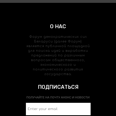
О НАС
Форум демократических сил
Беларуси (далее Форум)
является публичной площадкой
для поиска идей и выработки
предложений по различным
вопросам общественного,
экономического и
политического развития
государства.
ПОДПИСАТЬСЯ
ПОЛУЧАЙТЕ НА ПОЧТУ АНОНС И НОВОСТИ