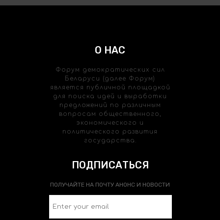
О НАС
Форум демократических сил
Беларуси (далее Форум)
является публичной площадкой
для поиска идей и выработки
предложений по различным
вопросам общественного,
экономического и
политического развития
государства.
ПОДПИСАТЬСЯ
ПОЛУЧАЙТЕ НА ПОЧТУ АНОНС И НОВОСТИ