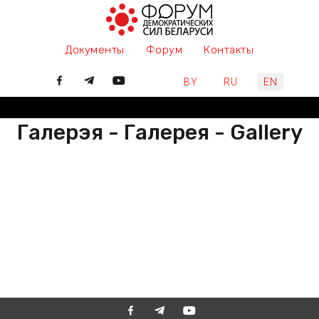
Документы
Форум
Контакты
Select your language
BY
RU
EN
Галерэя - Галерея - Gallery
РАЗАМ МЫ ПІШАМ ГІСТОРЫЮ,
ДАЛУЧАЙЦЕСЯ
ВМЕСТЕ МЫ ПИШЕМ ИСТОРИЮ,
ПРИСОЕДИНЯЙТЕСЬ
TOGETHER WE ARE WRITING
HISTORY, JOIN US