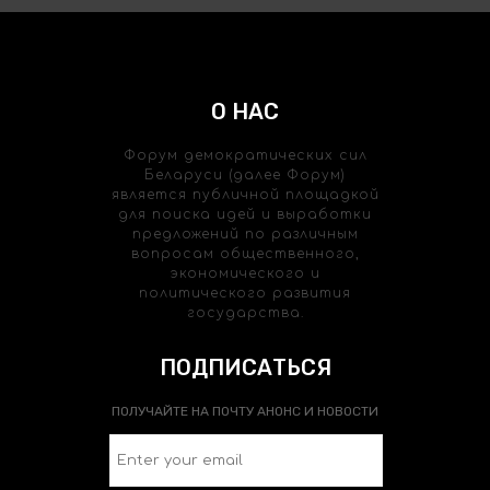
О НАС
Форум демократических сил
Беларуси (далее Форум)
является публичной площадкой
для поиска идей и выработки
предложений по различным
вопросам общественного,
экономического и
политического развития
государства.
ПОДПИСАТЬСЯ
ПОЛУЧАЙТЕ НА ПОЧТУ АНОНС И НОВОСТИ