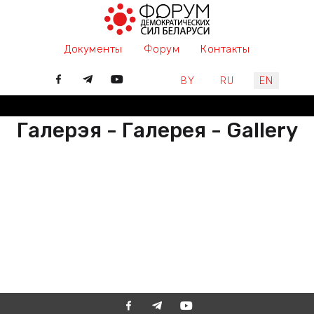
Документы
Форум
Контакты
Select your language
BY
RU
EN
Галерэя - Галерея - Gallery
РАЗАМ МЫ ПІШАМ ГІСТОРЫЮ,
ДАЛУЧАЙЦЕСЯ
ВМЕСТЕ МЫ ПИШЕМ ИСТОРИЮ,
ПРИСОЕДИНЯЙТЕСЬ
TOGETHER WE ARE WRITING
HISTORY, JOIN US