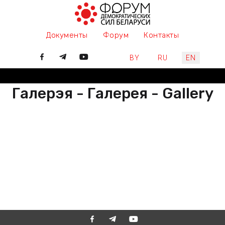
Документы
Форум
Контакты
Select your language
BY
RU
EN
Галерэя - Галерея - Gallery
РАЗАМ МЫ ПІШАМ ГІСТОРЫЮ,
ДАЛУЧАЙЦЕСЯ
ВМЕСТЕ МЫ ПИШЕМ ИСТОРИЮ,
ПРИСОЕДИНЯЙТЕСЬ
TOGETHER WE ARE WRITING
HISTORY, JOIN US