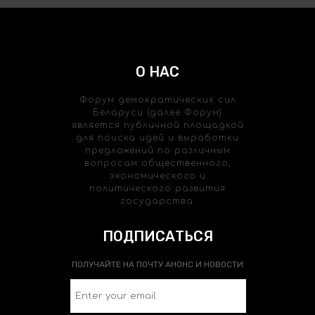
О НАС
Форум демократических сил
Беларуси (далее Форум)
является публичной площадкой
для поиска идей и выработки
предложений по различным
вопросам общественного,
экономического и
политического развития
государства.
ПОДПИСАТЬСЯ
ПОЛУЧАЙТЕ НА ПОЧТУ АНОНС И НОВОСТИ