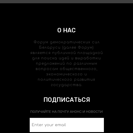
О НАС
Форум демократических сил
Беларуси (далее Форум)
является публичной площадкой
для поиска идей и выработки
предложений по различным
вопросам общественного,
экономического и
политического развития
государства.
ПОДПИСАТЬСЯ
ПОЛУЧАЙТЕ НА ПОЧТУ АНОНС И НОВОСТИ