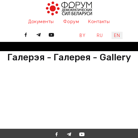
Документы
Форум
Контакты
Select your language
BY
RU
EN
Галерэя - Галерея - Gallery
РАЗАМ МЫ ПІШАМ ГІСТОРЫЮ,
ДАЛУЧАЙЦЕСЯ
ВМЕСТЕ МЫ ПИШЕМ ИСТОРИЮ,
ПРИСОЕДИНЯЙТЕСЬ
TOGETHER WE ARE WRITING
HISTORY, JOIN US