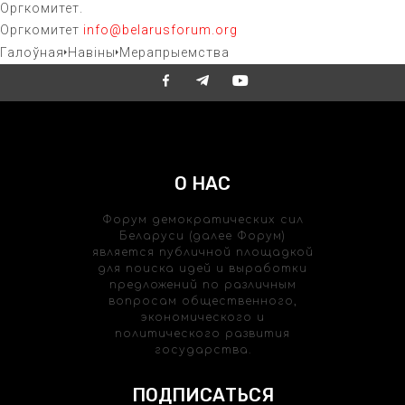
Оргкомитет.
Оргкомитет
info@belarusforum.org
Галоўная
Навіны
Мерапрыемства
О НАС
Форум демократических сил
Беларуси (далее Форум)
является публичной площадкой
для поиска идей и выработки
предложений по различным
вопросам общественного,
экономического и
политического развития
государства.
ПОДПИСАТЬСЯ