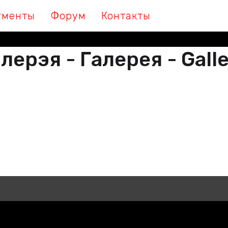
ументы
Форум
Контакты
лерэя - Галерея - Gall
М МЫ ПІШАМ ГІСТОРЫЮ, ДАЛУЧА
 МЫ ПИШЕМ ИСТОРИЮ, ПРИСОЕДИ
THER WE ARE WRITING HISTORY, JO