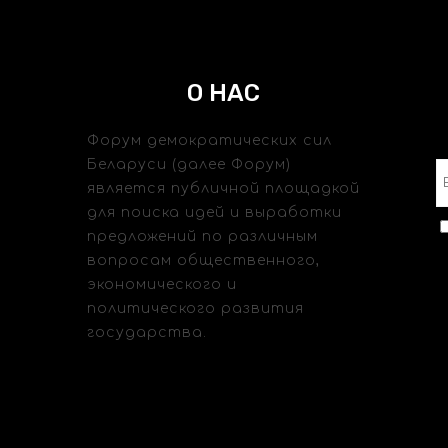
О НАС
Форум демократических сил
Беларуси (далее Форум)
является публичной площадкой
для поиска идей и выработки
предложений по различным
вопросам общественного,
экономического и
политического развития
государства.