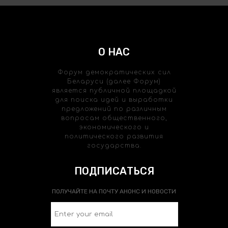
О НАС
Форум демократических сил
Беларуси (далее Форум)
является публичной площадкой
для поиска идей и выработки
предложений по различным
вопросам общественного,
экономического и
политического развития
государства.
ПОДПИСАТЬСЯ
ПОЛУЧАЙТЕ НА ПОЧТУ АНОНС И НОВОСТИ