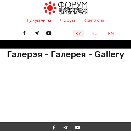
Документы
Форум
Контакты
Выберите язык
BY
RU
EN
Галерэя - Галерея - Gallery
РАЗАМ МЫ ПІШАМ ГІСТОРЫЮ,
ДАЛУЧАЙЦЕСЯ
ВМЕСТЕ МЫ ПИШЕМ ИСТОРИЮ,
ПРИСОЕДИНЯЙТЕСЬ
TOGETHER WE ARE WRITING
HISTORY, JOIN US