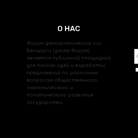
О НАС
Форум демократических сил
Беларуси (далее Форум)
является публичной площадкой
для поиска идей и выработки
предложений по различным
вопросам общественного,
экономического и
политического развития
государства.