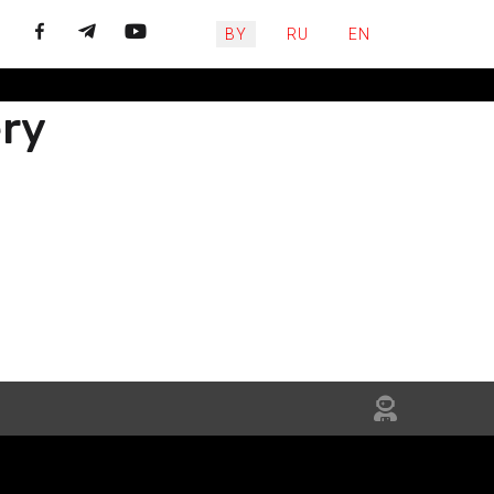
Выберите язык
BY
RU
EN
ery
ЙЦЕСЯ
НЯЙТЕСЬ
IN US