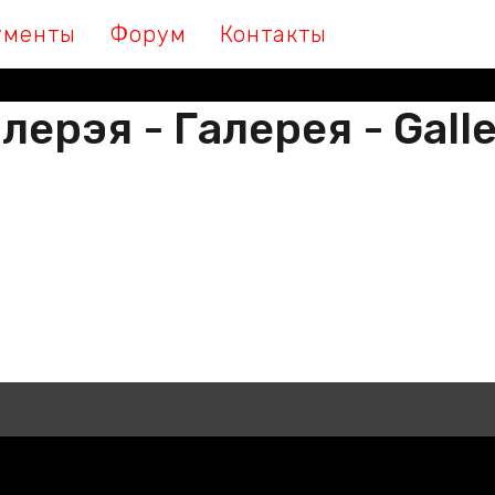
ументы
Форум
Контакты
лерэя - Галерея - Gall
М МЫ ПІШАМ ГІСТОРЫЮ, ДАЛУЧА
 МЫ ПИШЕМ ИСТОРИЮ, ПРИСОЕДИ
THER WE ARE WRITING HISTORY, JO