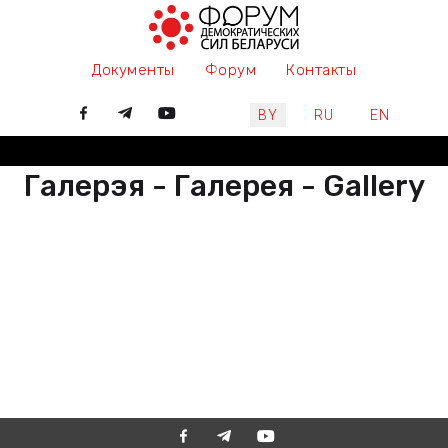
Документы
Форум
Контакты
Выберите язык
BY
RU
EN
Галерэя - Галерея - Gallery
РАЗАМ МЫ ПІШАМ ГІСТОРЫЮ,
ДАЛУЧАЙЦЕСЯ
ВМЕСТЕ МЫ ПИШЕМ ИСТОРИЮ,
ПРИСОЕДИНЯЙТЕСЬ
TOGETHER WE ARE WRITING
HISTORY, JOIN US