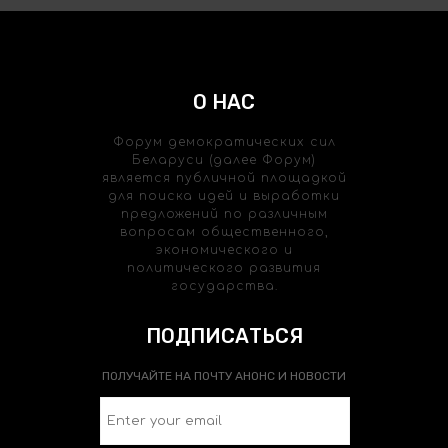
О НАС
Форум демократических сил
Беларуси (далее Форум)
является публичной площадкой
для поиска идей и выработки
предложений по различным
вопросам общественного,
экономического и
политического развития
государства.
ПОДПИСАТЬСЯ
ПОЛУЧАЙТЕ НА ПОЧТУ АНОНС И НОВОСТИ