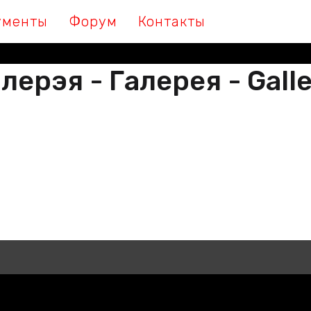
ументы
Форум
Контакты
лерэя - Галерея - Gall
М МЫ ПІШАМ ГІСТОРЫЮ, ДАЛУЧА
 МЫ ПИШЕМ ИСТОРИЮ, ПРИСОЕДИ
THER WE ARE WRITING HISTORY, JO