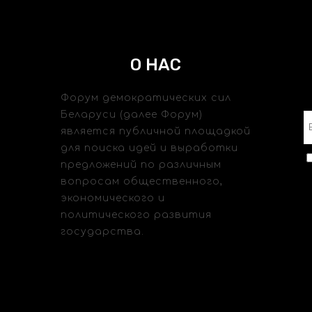
О НАС
Форум демократических сил
Беларуси (далее Форум)
является публичной площадкой
для поиска идей и выработки
предложений по различным
вопросам общественного,
экономического и
политического развития
государства.