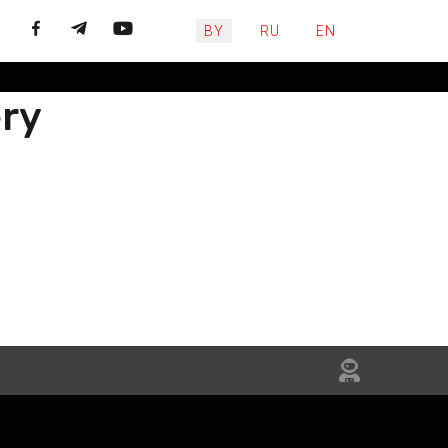
Выберите язык
BY
RU
EN
ery
ЙЦЕСЯ
НЯЙТЕСЬ
IN US