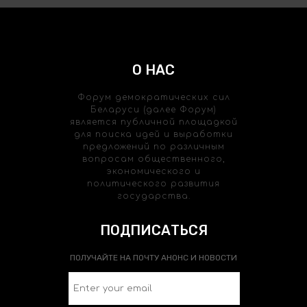
О НАС
Форум демократических сил
Беларуси (далее Форум)
является публичной площадкой
для поиска идей и выработки
предложений по различным
вопросам общественного,
экономического и
политического развития
государства.
ПОДПИСАТЬСЯ
ПОЛУЧАЙТЕ НА ПОЧТУ АНОНС И НОВОСТИ