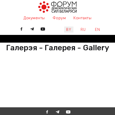
Документы
Форум
Контакты
Выберите язык
BY
RU
EN
Галерэя - Галерея - Gallery
РАЗАМ МЫ ПІШАМ ГІСТОРЫЮ,
ДАЛУЧАЙЦЕСЯ
ВМЕСТЕ МЫ ПИШЕМ ИСТОРИЮ,
ПРИСОЕДИНЯЙТЕСЬ
TOGETHER WE ARE WRITING
HISTORY, JOIN US