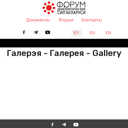
Документы
Форум
Контакты
Выберите язык
BY
RU
EN
Галерэя - Галерея - Gallery
РАЗАМ МЫ ПІШАМ ГІСТОРЫЮ,
ДАЛУЧАЙЦЕСЯ
ВМЕСТЕ МЫ ПИШЕМ ИСТОРИЮ,
ПРИСОЕДИНЯЙТЕСЬ
TOGETHER WE ARE WRITING
HISTORY, JOIN US