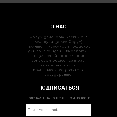
О НАС
Форум демократических сил
Беларуси (далее Форум)
является публичной площадкой
для поиска идей и выработки
предложений по различным
вопросам общественного,
экономического и
политического развития
государства.
ПОДПИСАТЬСЯ
ПОЛУЧАЙТЕ НА ПОЧТУ АНОНС И НОВОСТИ