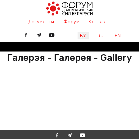
Документы
Форум
Контакты
Выберите язык
BY
RU
EN
Галерэя - Галерея - Gallery
РАЗАМ МЫ ПІШАМ ГІСТОРЫЮ,
ДАЛУЧАЙЦЕСЯ
ВМЕСТЕ МЫ ПИШЕМ ИСТОРИЮ,
ПРИСОЕДИНЯЙТЕСЬ
TOGETHER WE ARE WRITING
HISTORY, JOIN US