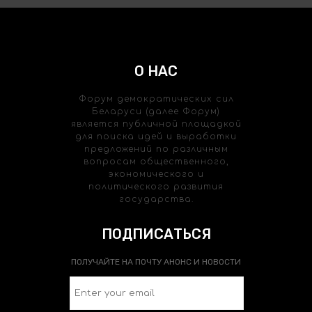
О НАС
Форум демократических сил
Беларуси (далее Форум)
является публичной площадкой
для поиска идей и выработки
предложений по различным
вопросам общественного,
экономического и
политического развития
государства.
ПОДПИСАТЬСЯ
ПОЛУЧАЙТЕ НА ПОЧТУ АНОНС И НОВОСТИ