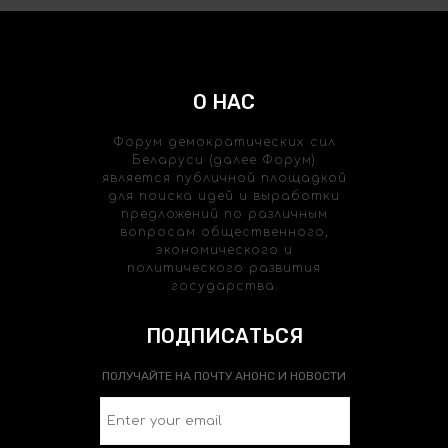
О НАС
Форум демократических сил
Беларуси (далее Форум)
является публичной площадкой
для поиска идей и выработки
предложений по различным
вопросам общественного,
экономического и
политического развития
государства.
ПОДПИСАТЬСЯ
ПОЛУЧАЙТЕ НА ПОЧТУ АНОНС И НОВОСТИ