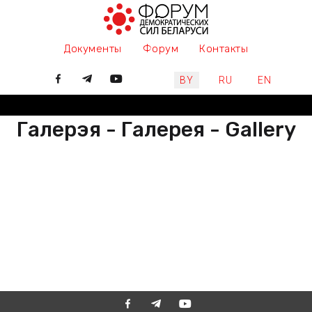
Документы
Форум
Контакты
Выберите язык
BY
RU
EN
Галерэя - Галерея - Gallery
РАЗАМ МЫ ПІШАМ ГІСТОРЫЮ,
ДАЛУЧАЙЦЕСЯ
ВМЕСТЕ МЫ ПИШЕМ ИСТОРИЮ,
ПРИСОЕДИНЯЙТЕСЬ
TOGETHER WE ARE WRITING
HISTORY, JOIN US