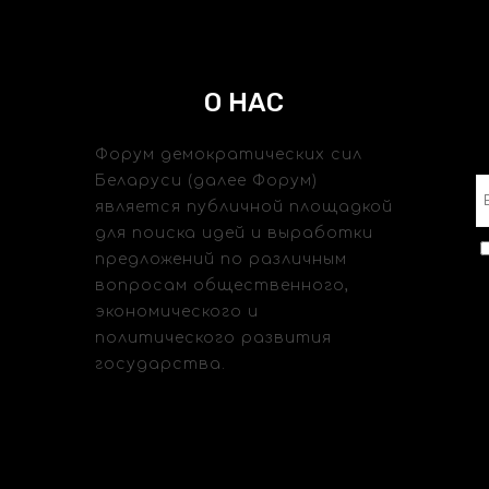
О НАС
Форум демократических сил
Беларуси (далее Форум)
является публичной площадкой
для поиска идей и выработки
предложений по различным
вопросам общественного,
экономического и
политического развития
государства.