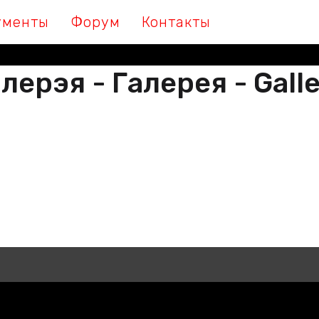
ументы
Форум
Контакты
лерэя - Галерея - Gall
М МЫ ПІШАМ ГІСТОРЫЮ, ДАЛУЧА
 МЫ ПИШЕМ ИСТОРИЮ, ПРИСОЕДИ
THER WE ARE WRITING HISTORY, JO