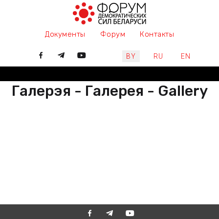
Документы
Форум
Контакты
Выберите язык
BY
RU
EN
Галерэя - Галерея - Gallery
РАЗАМ МЫ ПІШАМ ГІСТОРЫЮ,
ДАЛУЧАЙЦЕСЯ
ВМЕСТЕ МЫ ПИШЕМ ИСТОРИЮ,
ПРИСОЕДИНЯЙТЕСЬ
TOGETHER WE ARE WRITING
HISTORY, JOIN US