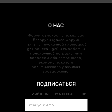
О НАС
Форум демократических сил
Беларуси (далее Форум)
является публичной площадкой
для поиска идей и выработки
предложений по различным
вопросам общественного,
экономического и
политического развития
государства.
ПОДПИСАТЬСЯ
ПОЛУЧАЙТЕ НА ПОЧТУ АНОНС И НОВОСТИ