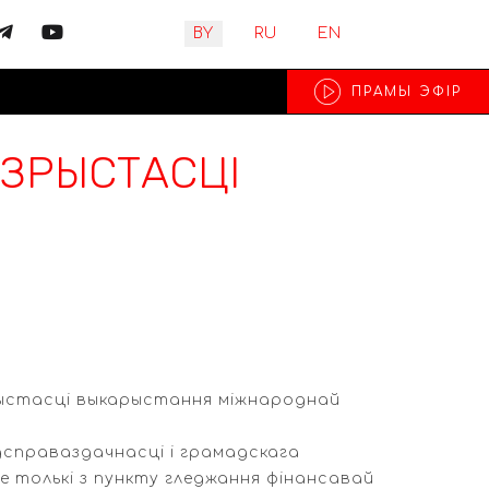
Выберите язык
BY
RU
EN
ПРАМЫ ЭФIР
АЗРЫСТАСЦІ
рыстасці выкарыстання міжнароднай
дсправаздачнасці і грамадскага
е толькі з пункту гледжання фінансавай