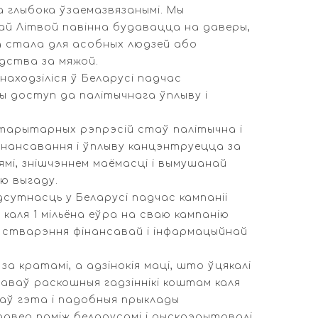
ца глыбока ўзаемазвязанымі. Мы
й Літвой павінна будавацца на даверы,
а стала для асобных людзей або
дства за мяжой.
находзіліся ў Беларусі падчас
ны доступ да палітычнага ўплыву і
ўтарытарных рэпрэсій стаў палітычна і
інансавання і ўплыву канцэнтруецца за
мі, знішчэннем маёмасці і вымушанай
ю выгаду.
сутнасць у Беларусі падчас кампаніі
каля 1 мільёна еўра на сваю кампанію
я стварэння фінансавай і інфармацыйнай
за кратамі, а адзінокія маці, што ўцякалі
раваў раскошныя гадзіннікі коштам каля
саў гэта і падобныя прыклады
давер паміж беларусамі і дыскрэдытавалі