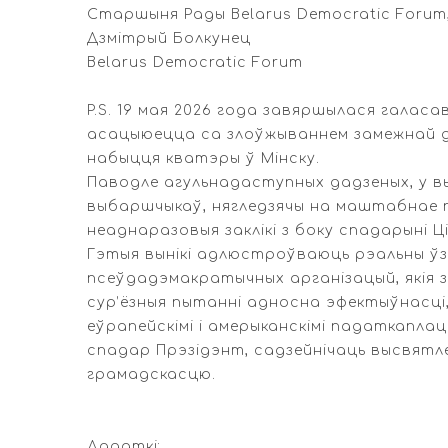
Старшыня Рады Belarus Democratic Forum, 
Дзмітрый Болкунец
Belarus Democratic Forum
P.S. 19 мая 2026 года завяршылася галас
асацыюецца са злоўжываннем замежнай да
набыцця кватэры ў Мінску.
Паводле агульнадаступных дадзеных, у выб
выбаршчыкаў, нягледзячы на маштабнае пр
неаднаразовыя заклікі з боку спадарыні Ц
Гэтыя вынікі адлюстроўваюць рэальны ўз
псеўдадэмакратычных арганізацый, якія 
сур’ёзныя пытанні адносна эфектыўнасці,
еўрапейскімі і амерыканскімі падаткапла
спадар Прэзідэнт, садзейнічаць высвятл
грамадскасцю.
Дадаткі: