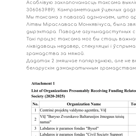
Асаблівую заклапочанасць таксама выклік
306063989). Кампраметацыя ўцеклых дадз
Мы таксама з павагай адзначаем, што арг
Літвы Міраславаса Монкявічуса, была звяза
дырэктара. Паводле агульнадаступных сп
Такі працэс таксама мог бы стаць важна
ліквідаваць недавер, спекуляцыі і ўспры
грамадства за мяжой.
Дадатак 2 змяшчае папярэднюю, але не вы
беларускім дэмакратычным грамадствам (