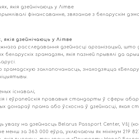
х, якія дзейнічаюць у Літве
атрымлівалі фінансаванне, звязанае з беларускім д
 якія дзейнічаюць у Літве
жнага расследавання дзейнасці арганізацый, што дз
х беларускіх грамадзян, якія пазней прывялі да ар
арусі.
ю грамадскую заклапочанасць, знаходзяцца «Беларуск
ініцыятывы.
еных існавалі;
кія і еўрапейскія прававыя стандарты ў сферы аба
ых донараў прама або ўскосна ў дзейнасці, якая ст
увагу на дзейнасць Belarus Passport Center, VšĮ (код
менш за 363 000 еўра, уключаючы як мінімум 219 827 