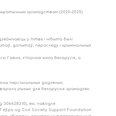
эмакратычным грамадствам (2020–2025)
ейнічаюць у Літве і нібыта былі
ыштаў, допытаў, пераследу і крымінальных
і Гаюн», «Чорная кніга Беларусі», а
роны персанальных дадзеных;
варала рызыкі для беларускіх грамадзян
 306628310), які, паводле
еўра ад Civil Society Support Foundation