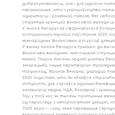
добрасумленнасці, але і для адносін памі
перакананыя, што супрацоўніцтва паміж
адкрытасці і ўзаемнай павазе, без любо
структур крыніцай фінансавай выгады ці
У многіх беларусаў сфармавалася ўспрыма
гістарычнага мірнага паўстання 2020 год
міжнародных фінансавых рэсурсаў дзякуюч
У выніку многія беларусы прыйшлі да вы
фінансава выгадным: чым горшая сітуацы
мяжой. Пакуль тысячы людзей унутры Бела
эміграцыяй, іншыя ператваралі трагедыю
Напрыклад, Франак Вячорка, дарадца так 
2020 года тым, што ён «баяўся стральбы»
«Infopoint», дзе з’яўляўся адзіным бене
залежнасці медыя, НДА, блогераў і грамад
Так, у той час як тысячы палітычных вязня
ад пераследу з непаўналетнімі дзецьмі, 
7000 еўра — суму, якая перавышае сярэдн
выкарыстання замежнай дапамогі паглыбі