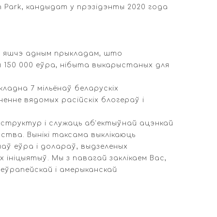
h Park, кандыдат у прэзідэнты 2020 года
аў яшчэ адным прыкладам, што
 150 000 еўра, нібыта выкарыстаных для
кладна 7 мільёнаў беларускіх
енне вядомых расійскіх блогераў і
структур і служаць аб’ектыўнай ацэнкай
тва. Вынікі таксама выклікаюць
аў еўра і долараў, выдзеленых
ініцыятыў. Мы з павагай заклікаем Вас,
 еўрапейскай і амерыканскай