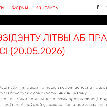
ты
Форум
Кантакты
ЭЗІДЭНТУ ЛІТВЫ АБ ПР
 (20.05.2026)
 Ваш публічны адказ на наша зварот адносна праз
усі і беларускіх дэмакратычных ініцыятыў.
ытання і лічым важным, што тэмы празрыстасці, па
кіраўніка Літоўскай дзяржавы. Гэта мае значэнне н