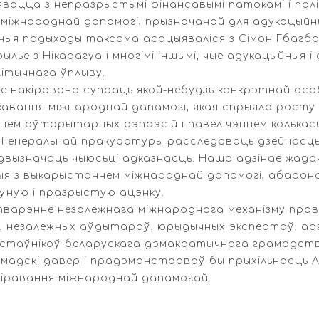
ыявацца з непразрыстымі фінансавымі патокамі і п
іжнароднай дапамогі, прызначанай для адукацыйных
ныя падыходы таксама асацыяваліся з Сімон Гбагбо 
льё з Нікарагуа і многімі іншымі, чые адукацыйныя 
ітычнага ўплыву.
е накіравана супраць якой-небудзь канкрэтнай асо
авання міжнароднай дапамогі, якая спрыяла росту
нем аўтарытарных рэпрэсій і павелічэннем колькасц
 Генеральнай пракуратуры расследаваць дзейнасць 
двызначаць чыюсьці адказнасць. Наша адзінае жаданн
ныя з выкарыстаннем міжнароднай дапамогі, абарон
ўную і празрыстую ацэнку.
тварэнне незалежнага міжнароднага механізму праве
 незалежных аўдытараў, юрыдычных экспертаў, арг
стаўнікоў беларускага дэмакратычнага грамадства
амадскі давер і прадэманстраваў бы прыхільнасць Л
кіравання міжнароднай дапамогай.