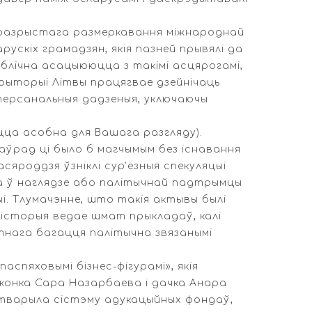
празрыстага размеркавання міжнароднай
рускіх грамадзян, якія пазней прывялі да
блічна асацыююцца з такімі асцярогамі,
эрыторыі Літвы працягвае дзейнічаць
я персанальныя дадзеныя, уключаючы
ца асобна для Вашага разгляду).
ўрад ці было б магчымым без існавання
яроддзя ўзніклі сур’ёзныя спекуляцыі
а ў наглядзе або палітычнай падтрымцы
і. Тлумачэнне, што такія актывы былі
 гісторыя ведае шмат прыкладаў, калі
тнага багацця палітычна звязанымі
аспяховымі бізнес-фігурамі», якія
 жонка Сара Назарбаева і дачка Анара
 стварыла сістэму адукацыйных фондаў,