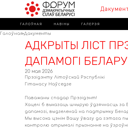
Дакумен
ГАЛОЎНАЯ
НАВІНЫ
ГАЛЕРЭЯ
Галоўная
Дакументы
АДКРЫТЫ ЛІСТ ПР
ДАПАМОГІ БЕЛАРУСІ
20 мая 2026
Прэзідэнту Літоўскай Рэспублікі
Гітанасу Наўседзе
Паважаны спадар Прэзідэнт!
Хацелі б выказаць шчырую ўдзячнасць за
дапамогі, выдзеленай на падтрымку Белар
Мы высока цэнім Вашу ўвагу да гэтага п
кантролю атрымалі прызнанне на ўзроўні 