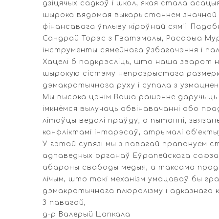
дзіцячых садкоў і школ, якая стала асац
шырока вядомая выкарыстаннем значнай м
фінансавага ўплыву кіроўнай сям’і. Падоб
Сандрай Торэс з Гватэмалы, Расарыа Муры
інструменты сямейнага ўзбагачэння і пал
Хацелі б падкрэсліць, што наша зварот н
шырокую сістэму непразрыстага размерк
дэмакратычнага руху і супала з узмацнен
Мы высока цэнім Ваша рашэнне даручыць
імкнёмся вылучаць абвінавачанні або пра
літоўцы ведалі праўду, а пытанні, звяза
канфліктамі інтарэсаў, атрымалі аб’екты
У гэтай сувязі мы з павагай прапануем с
адпаведных органаў Еўрапейскага саюза,
абароны свабоды медыя, а таксама прад
лічым, што такі механізм умацаваў бы гр
дэмакратычнага плюралізму і адказнага 
З павагай,
д-р Валерый Цапкала