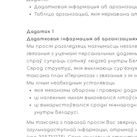
Дадатковая інфармацыя аб арганізацыя
Табліца арганізацый, якія меркавана 
Дадатак 1
Дадатковая інфармацыя аб арганізацыях,
Мы просім разгледзець магчымасць незале
звязаныя з уцечкамі персанальных дадзены
спраў супраць сотняў людзей унутры Бел
Сярод структур, якія выклікаюць сур’ёзну
таксама план «Перамога» і звязаныя з ім 
Мы лічым неабходным усталяваць:
якія механізмы абароны і праверкі дадз
ці належным чынам выконваліся літоўс
ці выкарыстоўваліся сродкі міжнародн
унутры Беларусі.
Мы таксама з павагай просім Вас звярнуць 
агульнадаступнай інфармацыі, атрымаў не 