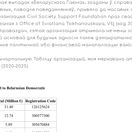
ае выпадак «Беларускага Гаюна», згаданы ў справаз
еных, паводле паведамленняў, прывяла да масавых 
анізацыя Civil Society Support Foundation праз св
ная з Office of Sviatlana Tsikhanouskaya, VšĮ (код 
раваздач, гэтая арганізацыя атрымала не менш за 
й асновай для будучых адносін паміж дэмакратычн
манне палітычнай або фінансавай манапалізацыі ва
чарпальную Табліцу арганізацый, якія меркавана ат
2020–2025).