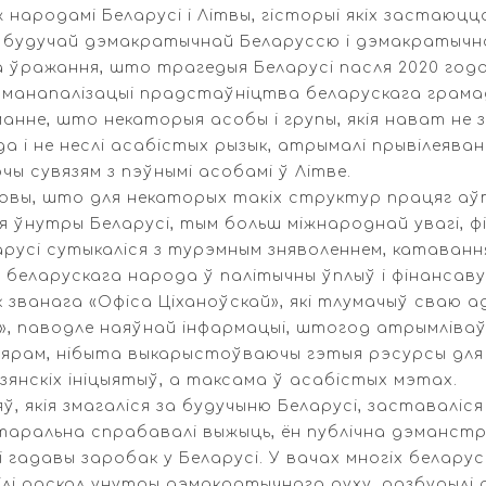
ж народамі Беларусі і Літвы, гісторыі якіх застаюц
 будучай дэмакратычнай Беларуссю і дэмакратычна
га ўражання, што трагедыя Беларусі пасля 2020 год
 манапалізацыі прадстаўніцтва беларускага грама
нне, што некаторыя асобы і групы, якія нават не з
а і не неслі асабістых рызык, атрымалі прывілеява
ы сувязям з пэўнымі асобамі ў Літве.
сновы, што для некаторых такіх структур працяг а
я ўнутры Беларусі, тым больш міжнароднай увагі, ф
русі сутыкаліся з турэмным зняволеннем, катавання
 беларускага народа ў палітычны ўплыў і фінансаву
званага «Офіса Ціханоўскай», які тлумачыў сваю ад
, паводле наяўнай інфармацыі, штогод атрымліваў 
фіцыярам, нібыта выкарыстоўваючы гэтыя рэсурсы дл
зянскіх ініцыятыў, а таксама ў асабістых мэтах.
ў, якія змагаліся за будучыню Беларусі, заставаліся 
літаральна спрабавалі выжыць, ён публічна дэманст
і гадавы заробак у Беларусі. У вачах многіх белару
лі раскол унутры дэмакратычнага руху, разбурылі 