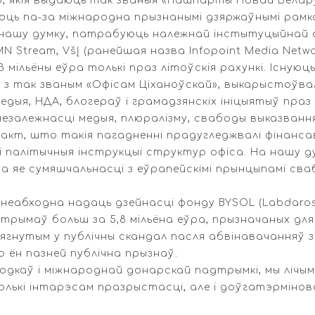
р, якія выдаюць так званыя «Пашпарты Новай Белар
юць па-за міжнародна прызнанымі дзяржаўнымі рамка
на нашу думку, патрабуюць належнай інстытуцыйнай а
 Stream, VšĮ (ранейшая назва Infopoint Media Networ
мільёны еўра толькі праз літоўскія рахункі. Існуюц
 з так званым «Офісам Ціханоўскай», выкарыстоўва
едыя, НДА, блогераў і грамадзянскіх ініцыятыў праз
незалежнасці медыя, плюралізму, свабоды выказван
факт, што такія пагадненні прадугледжвалі фінанс
лі палітычныя інструкцыі структур офіса. На нашу
 яе сумяшчальнасці з еўрапейскімі прынцыпамі сва
 неабходна надаць дзейнасці фонду BYSOL (Labdaros 
атрымаў больш за 5,8 мільёна еўра, прызначаных дл
цягнутым у публічны скандал пасля абвінавачанняў 
ён пазней публічна прызнаў.
дкаў і міжнароднай донарскай падтрымкі, мы лічым,
олькі інтарэсам празрыстасці, але і доўгатэрміно