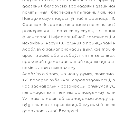
(код 305731275). Сама канцэпцыя структу
дадзеныя беларускіх грамадзян і дзейніча
палітычныя і бяспековыя пытанні, якія, 
Паводле агульнадаступнай інфармацыі, IMN
Франкам Вячоркам, атрымала не менш за 3 
размеркаваныя праз структуры, звязаныя
фінансавай і інфармацыйнай залежнасці м
механізмы, несумяшчальныя з прынцыпамі 
Асаблівую заклапочанасць выклікае той 
арганізацый або асобаў, якія не выконва
прававой і дэмакратычнай ацэнкі адносна
палітычнага плюралізму.
Асаблівую ўвагу, на нашу думку, таксама
які, паводле публічнай справаздачнасці, 
час заснавальнік арганізацыі апынуўся ў
непажаданых інтымных фотаздымкаў, што 
Улічваючы маштаб грамадскага збору сро
аўдыты такіх арганізацый служылі б не т
дэмакратычнай Беларусі.