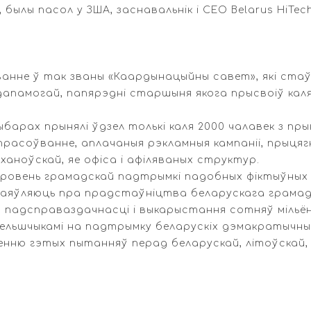
былы пасол у ЗША, заснавальнік і CEO Belarus HiTec
аванне ў так званы «Каардынацыйны савет», які ст
памогай, папярэдні старшыня якога прысвоіў каля
арах прынялі ўдзел толькі каля 2000 чалавек з пры
асоўванне, аплачаныя рэкламныя кампаніі, прыцягн
іханоўскай, яе офіса і афіляваных структур.
ровень грамадскай падтрымкі падобных фіктыўных 
заяўляюць пра прадстаўніцтва беларускага грамадс
 падсправаздачнасці і выкарыстання сотняў мільён
цельшчыкамі на падтрымку беларускіх дэмакратычных 
енню гэтых пытанняў перад беларускай, літоўскай,