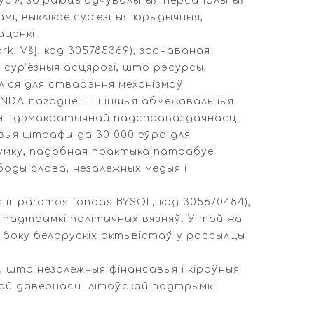
усі», збіраюць адчувальныя персанальныя
мі, выклікае сур’ёзныя юрыдычныя,
цэнкі.
k, VšĮ, код 305785369), заснаваная
ь сур’ёзныя асцярогі, што рэсурсы,
ліся для стварэння механізмаў
 NDA-пагадненні і іншыя абмежавальныя
ня і дэмакратычнай падсправаздачнасці.
авыя штрафы да 30 000 еўра для
 думку, падобная практыка патрабуе
боды слова, незалежных медыя і
ir paramos fondas BYSOL, код 305670484),
я падтрымкі палітычных вязняў. У той жа
з боку беларускіх актывістаў у рассылцы
 што незалежныя фінансавыя і кіроўныя
вай давернасці літоўскай падтрымкі