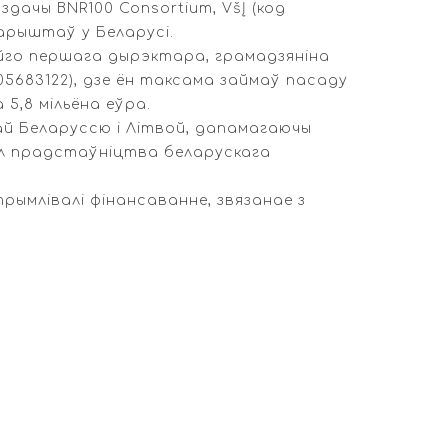
дачы BNR100 Consortium, VšĮ (код
арыштаў у Беларусі.
айго першага дырэктара, грамадзяніна
305683122), дзе ён таксама займаў пасаду
5,8 мільёна еўра.
ай Беларуссю і Літвой, дапамагаючы
кол прадстаўніцтва беларускага
рымлівалі фінансаванне, звязанае з