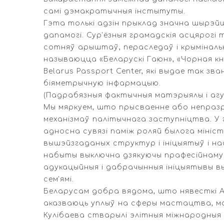
самі дэмакратычныя інстытуты.
Гэта толькі адзін прыклад значна шырэ
дапамогі. Сур’ёзныя грамадскія асцярогі 
сотняў арыштаў, пераследаў і крымінальн
называюцца «Беларускі Гаюн», «Чорная кн
Belarus Passport Center, які выдае так з
біяметрычную інфармацыю.
(Падрабязныя фактычныя матэрыялы і аг
Мы мяркуем, што прысваенне або непразр
механізмаў палітычнага заступніцтва. У 
адносна сувязі паміж роляй былога міні
вышэйзгаданых структур і ініцыятыў і на
набыты выключна дзякуючы прафесійнаму по
адукацыйныя і дабрачынныя ініцыятывы в
сем’ямі.
Беларусам добра вядома, што нявесткі Аляк
аказваюць уплыў на сферы мастацтва, мас
Кулібаева стварылі элітныя міжнародныя 