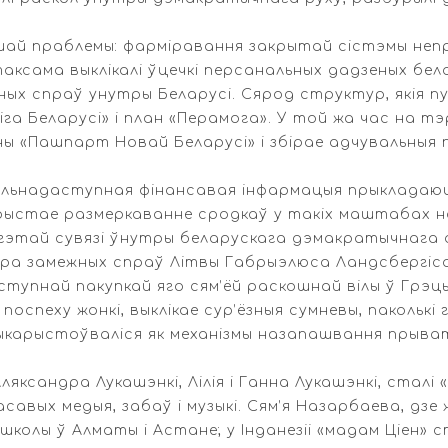
йшай праблемы: фарміравання закрытай сістэмы не
таксама выклікалі ўцечкі персанальных дадзеных бела
ых спраў унутры Беларусі. Сярод структур, якія пу
іга Беларусі» і план «Перамога». У той жа час на т
ваны «Пашпарт Новай Беларусі» і збірае адчувальны
ульнадаступная фінансавая інфармацыя прыкладаюц
ыстае размеркаванне сродкаў у такіх маштабах на
гэтай сувязі ўнутры беларускага дэмакратычнага ас
стра замежных спраў Літвы Габрыэлюса Ландсбергіс
ступнай пакупкай яго сям’ёй раскошнай вілы ў Грэцы
спеху жонкі, выклікае сур’ёзныя сумневы, паколькі
ыкарыстоўваліся як механізмы назапашвання прыва
сандра Лукашэнкі, Лілія і Ганна Лукашэнкі, сталі «п
авых медыя, забаў і музыкі. Сям’я Назарбаева, дзе
школы ў Алматы і Астане; у Інданезіі «мадам Ціен»