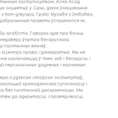
алітычным заступніцтвам; Асма Асад
 ініцыятыў у Сірыі, дзеля ўмацавання
з Кот-д’Івуара, Грэйс Мугабэ з Зімбабвэ,
і дабрачынныя праекты ўспрымаліся як
бы асабіста. Гаворка ідзе пра больш
 недаверу ўнутры беларускага
і палітычных вязняў.
«Цэнтра права і дэмакратыі». Мы не
е заключаецца ў тым, каб і беларусы, і
ай персанальных дадзеных і магчымымі
ркі з удзелам літоўскіх інстытутаў,
анізацый грамадзянскай супольнасці і
 без палітычнай дыскрымінацыі. Мы
ітвы да адкрытасці, справядлівасці,