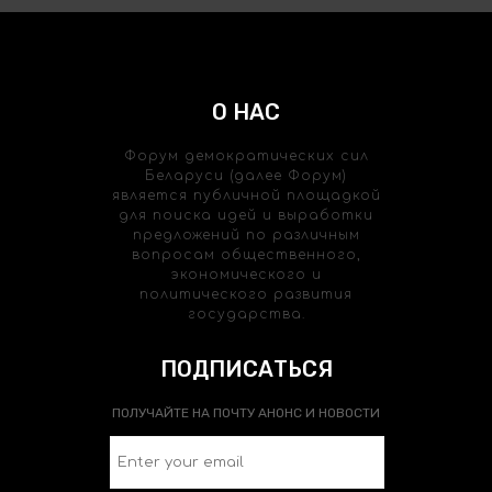
О НАС
Форум демократических сил
Беларуси (далее Форум)
является публичной площадкой
для поиска идей и выработки
предложений по различным
вопросам общественного,
экономического и
политического развития
государства.
ПОДПИСАТЬСЯ
ПОЛУЧАЙТЕ НА ПОЧТУ АНОНС И НОВОСТИ