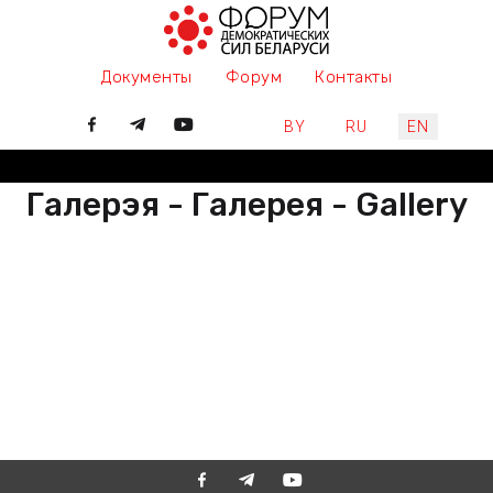
Документы
Форум
Контакты
Select your language
BY
RU
EN
Галерэя - Галерея - Gallery
РАЗАМ МЫ ПІШАМ ГІСТОРЫЮ,
ДАЛУЧАЙЦЕСЯ
ВМЕСТЕ МЫ ПИШЕМ ИСТОРИЮ,
ПРИСОЕДИНЯЙТЕСЬ
TOGETHER WE ARE WRITING
HISTORY, JOIN US